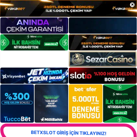
×
BETXSLOT GİRİŞ İÇİN TIKLAYINIZ!