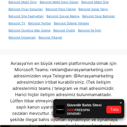
Betxslot Mobil Giriş
Betxslot Mobil Kayıt Süreci
Betxslot Mobil Site
Betxslot Oyun Sonuçları
Betxslot Para Çekme
Betxslot Sanal Yarışı
Betxslot Site Faaliyetleri
Betxslot Sosyal Medya
Betxslot Spor Bahisleri
Betxslot TV
Betxslot Twitter
Betxslot Ödeme Yöntemi
Betxslot Ücretsiz Maç İzleme
Betxslot Üyelik
Betxslot İle İlgili
Betxslot İnstagram
Betxslot Şikayet
Avrasya'nın en büyük reklam platformunda olmak için
Microsoft Teams:
reklam@avrasyamarketing.com
adresimizden veya Telegram: @Avrasyamarketing
adresimizden irtibat kurabilirsiniz. (Tek iletişim
adreslerimiz teams / telegram ve mail adresimizdir.
Harici hiçbir iletişim adresimiz bulunmamaktadır.
Lütfen itibar etmeyiniz.) Türkiye yasalarına göre 7258
sayılı kanun uyarınca yasa dışı bahis oynamanın
cezaları mevcuttur. Şu an bulunduğunuz site hiç bir
şekilde illegal bahis oyunları oynatmıyor ve oynamaya
aracı olmuyordur.
gameofbet
|
betrog
|
betboo
|