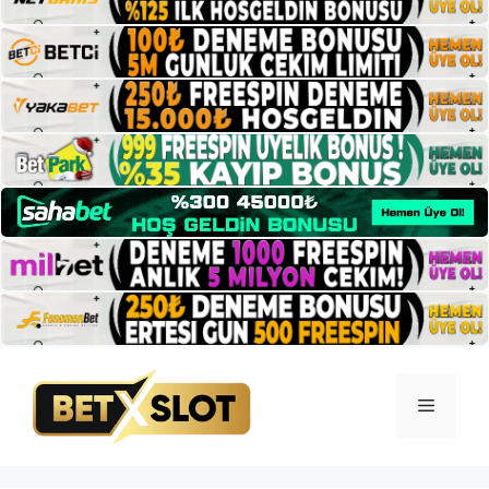
İçeriğe
atla
Menü