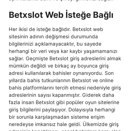
Betxslot Web İsteğe Bağlı
Her ikisi de isteğe bağlıdır. Betxslot web
sitesinin adının değişmesi durumunda
bilgilerinizi açıklamayacaktır, bu sayede
herhangi bir veri veya kar kaybı yaşamamanızı
sağlar. Geçmişte Betxslot giriş adreslerini almak
mümkün değildi ve birkaç ay boyunca giriş
adresi kullanılarak bahisler oynanıyordu. Son
yıllarda bahis tutkunlarının Betxslot ve online
bahis platformlarını tercih etmesi nedeniyle giriş
adreslerinin sayısı kapanmıştır. Giderek daha
fazla insan Betxslot gibi popüler oyun sitelerine
giriş bilgilerini paylaşıyor. Dolayısıyla herhangi
bir sorunla karşılaşmadan sisteme erişim
neredeyse imkansız hale geldi. Ülkemizde giriş