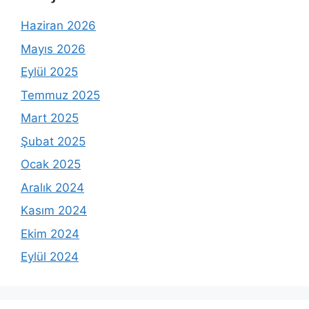
Haziran 2026
Mayıs 2026
Eylül 2025
Temmuz 2025
Mart 2025
Şubat 2025
Ocak 2025
Aralık 2024
Kasım 2024
Ekim 2024
Eylül 2024