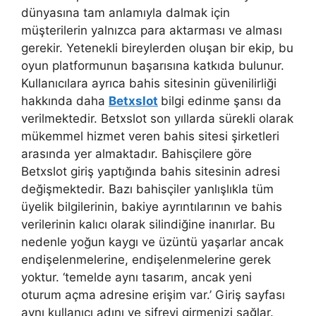
dünyasına tam anlamıyla dalmak için
müşterilerin yalnızca para aktarması ve alması
gerekir. Yetenekli bireylerden oluşan bir ekip, bu
oyun platformunun başarısına katkıda bulunur.
Kullanıcılara ayrıca bahis sitesinin güvenilirliği
hakkında daha
Betxslot
bilgi edinme şansı da
verilmektedir. Betxslot son yıllarda sürekli olarak
mükemmel hizmet veren bahis sitesi şirketleri
arasında yer almaktadır. Bahisçilere göre
Betxslot giriş yaptığında bahis sitesinin adresi
değişmektedir. Bazı bahisçiler yanlışlıkla tüm
üyelik bilgilerinin, bakiye ayrıntılarının ve bahis
verilerinin kalıcı olarak silindiğine inanırlar. Bu
nedenle yoğun kaygı ve üzüntü yaşarlar ancak
endişelenmelerine, endişelenmelerine gerek
yoktur. ‘temelde aynı tasarım, ancak yeni
oturum açma adresine erişim var.’ Giriş sayfası
aynı kullanıcı adını ve şifreyi girmenizi sağlar.