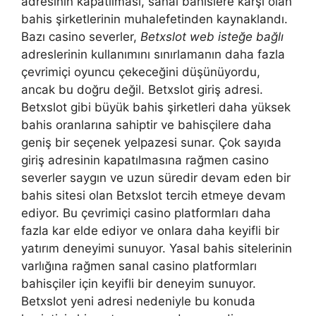
adresinin kapatılması, sanal bahislere karşı olan
bahis şirketlerinin muhalefetinden kaynaklandı.
Bazı casino severler,
Betxslot web isteğe bağlı
adreslerinin kullanımını sınırlamanın daha fazla
çevrimiçi oyuncu çekeceğini düşünüyordu,
ancak bu doğru değil. Betxslot giriş adresi.
Betxslot gibi büyük bahis şirketleri daha yüksek
bahis oranlarına sahiptir ve bahisçilere daha
geniş bir seçenek yelpazesi sunar. Çok sayıda
giriş adresinin kapatılmasına rağmen casino
severler saygın ve uzun süredir devam eden bir
bahis sitesi olan Betxslot tercih etmeye devam
ediyor. Bu çevrimiçi casino platformları daha
fazla kar elde ediyor ve onlara daha keyifli bir
yatırım deneyimi sunuyor. Yasal bahis sitelerinin
varlığına rağmen sanal casino platformları
bahisçiler için keyifli bir deneyim sunuyor.
Betxslot yeni adresi nedeniyle bu konuda